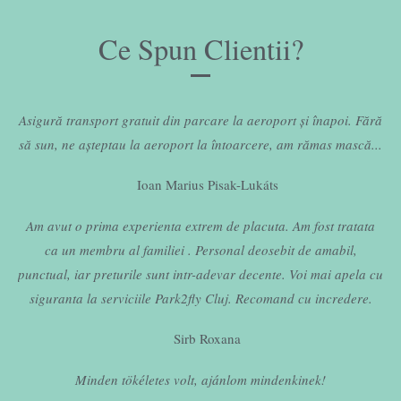
be left
blank
Ce Spun Clientii?
Asigură transport gratuit din parcare la aeroport și înapoi. Fără
să sun, ne așteptau la aeroport la întoarcere, am rămas mască...
Ioan Marius Pisak-Lukáts
Am avut o prima experienta extrem de placuta. Am fost tratata
ca un membru al familiei . Personal deosebit de amabil,
punctual, iar preturile sunt intr-adevar decente. Voi mai apela cu
siguranta la serviciile Park2fly Cluj. Recomand cu incredere.
Sirb Roxana
Minden tökéletes volt, ajánlom mindenkinek!