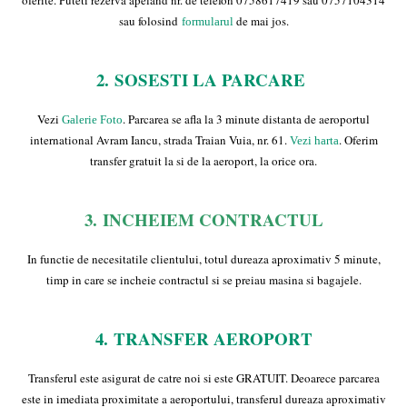
oferite. Puteti rezerva apeland nr. de telefon 0758617419 sau 0757104314
sau folosind
de mai jos.
formularul
2.
SOSESTI LA PARCARE
Vezi
. Parcarea se afla la 3 minute distanta de aeroportul
Galerie Foto
international Avram Iancu, strada Traian Vuia, nr. 61.
. Oferim
Vezi harta
transfer gratuit la si de la aeroport, la orice ora.
3.
INCHEIEM CONTRACTUL
In functie de necesitatile clientului, totul dureaza aproximativ 5 minute,
timp in care se incheie contractul si se preiau masina si bagajele.
4.
TRANSFER AEROPORT
Transferul este asigurat de catre noi si este GRATUIT. Deoarece parcarea
este in imediata proximitate a aeroportului, transferul dureaza aproximativ